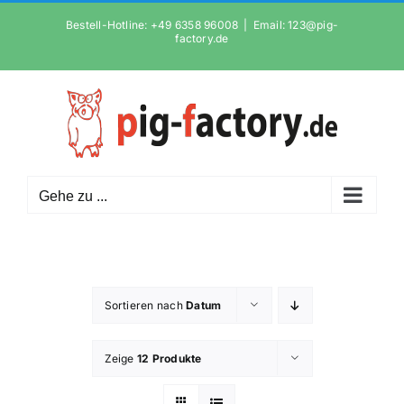
Zum
Bestell-Hotline: +49 6358 96008
|
Email: 123@pig-
Inhalt
factory.de
springen
Gehe zu ...
Sortieren nach
Datum
Zeige
12 Produkte