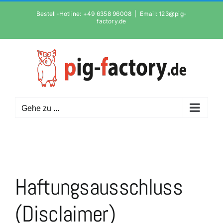
Zum
Bestell-Hotline: +49 6358 96008
|
Email: 123@pig-
Inhalt
factory.de
springen
Gehe zu ...
Haftungsausschluss
(Disclaimer)