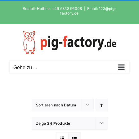
Zum
Bestell-Hotline: +49 6358 96008
|
Email: 123@pig-
Inhalt
factory.de
springen
Gehe zu ...
Sortieren nach
Datum
Zeige
24 Produkte