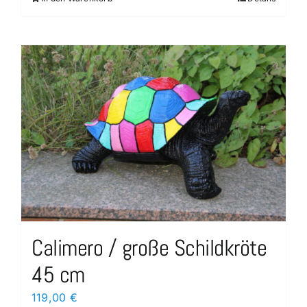
Calimero / große Schildkröte
45 cm
119,00
€