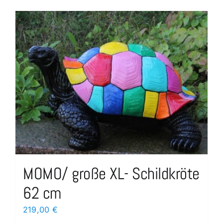
MOMO/ große XL- Schildkröte
62 cm
219,00
€