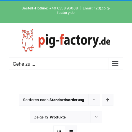
Zum
Bestell-Hotline: +49 6358 96008
|
Email: 123@pig-
Inhalt
factory.de
springen
Gehe zu ...
Sortieren nach
Standardsortierung
Zeige
12 Produkte