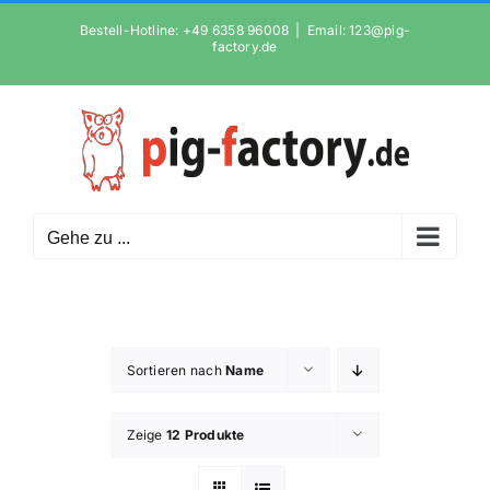
Zum
Bestell-Hotline: +49 6358 96008
|
Email: 123@pig-
Inhalt
factory.de
springen
Gehe zu ...
Sortieren nach
Name
Zeige
12 Produkte