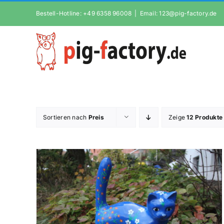
Zum
Bestell-Hotline: +49 6358 96008
|
Email: 123@pig-factory.de
Inhalt
springen
Sortieren nach
Preis
Zeige
12 Produkte