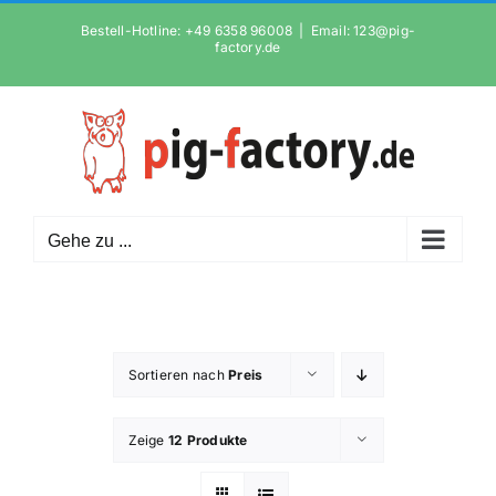
Zum
Bestell-Hotline: +49 6358 96008
|
Email: 123@pig-
Inhalt
factory.de
springen
Gehe zu ...
Sortieren nach
Preis
Zeige
12 Produkte